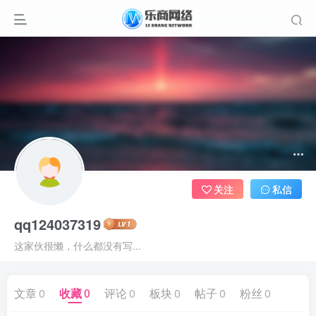
关注
私信
qq124037319
这家伙很懒，什么都没有写...
文章
0
收藏
0
评论
0
板块
0
帖子
0
粉丝
0