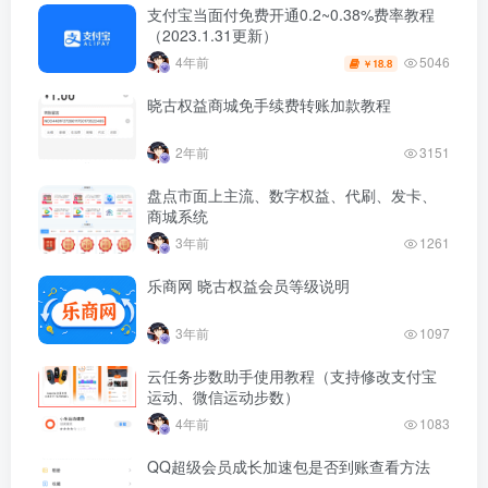
支付宝当面付免费开通0.2~0.38%费率教程
（2023.1.31更新）
5046
4年前
18.8
￥
晓古权益商城免手续费转账加款教程
2年前
3151
盘点市面上主流、数字权益、代刷、发卡、
商城系统
3年前
1261
乐商网 晓古权益会员等级说明
3年前
1097
云任务步数助手使用教程（支持修改支付宝
运动、微信运动步数）
4年前
1083
QQ超级会员成长加速包是否到账查看方法