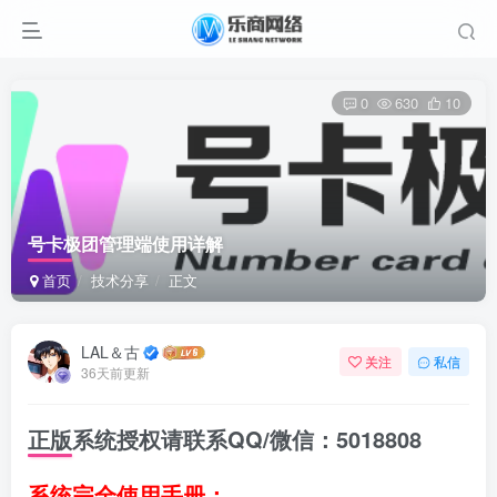
0
630
10
号卡极团管理端使用详解
首页
技术分享
正文
LAL＆古
关注
私信
36天前更新
正版系统授权请联系QQ/微信：5018808
系统完全使用手册：