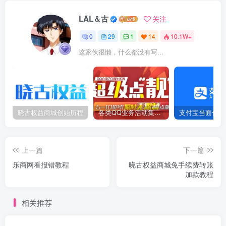
LAL＆古
关注
0
29
1
14
10.1W+
这家伙很懒，什么都没有写...
晓古权益商城创始历程
各类QQ业务活动集合（2023.1.13更新）
上一篇
下一篇
乐商网看报错教程
晓古权益商城免手续费转账
加款教程
相关推荐