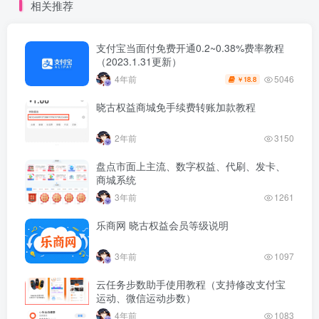
相关推荐
支付宝当面付免费开通0.2~0.38%费率教程
（2023.1.31更新）
5046
4年前
18.8
￥
晓古权益商城免手续费转账加款教程
2年前
3150
盘点市面上主流、数字权益、代刷、发卡、
商城系统
3年前
1261
乐商网 晓古权益会员等级说明
3年前
1097
云任务步数助手使用教程（支持修改支付宝
运动、微信运动步数）
4年前
1083