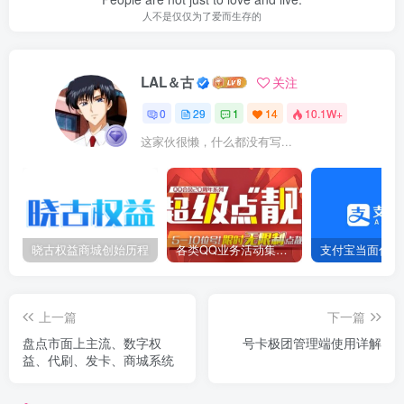
人不是仅仅为了爱而生存的
LAL＆古
关注
0
29
1
14
10.1W+
这家伙很懒，什么都没有写...
晓古权益商城创始历程
各类QQ业务活动集合（2023.1.13更新）
上一篇
下一篇
盘点市面上主流、数字权
号卡极团管理端使用详解
益、代刷、发卡、商城系统