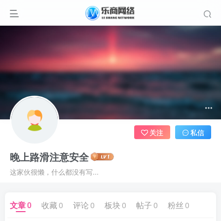
关注
私信
晚上路滑注意安全
这家伙很懒，什么都没有写...
文章
0
收藏
0
评论
0
板块
0
帖子
0
粉丝
0